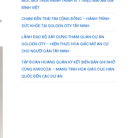
MỐC MỚI TRÊN HÀNH TRÌNH VÌ 1 TRIỆU MÁI ẤM GIA
ĐÌNH VIỆT
y
CHẠM ĐẾN TRÁI TIM CỘNG ĐỒNG – HÀNH TRÌNH
h
SỨC KHỎE TẠI GOLDEN CITY TÂY NINH
LÃNH ĐẠO BỘ XÂY DỰNG THAM QUAN DỰ ÁN
GOLDEN CITY – HIỆN THỰC HÓA GIẤC MƠ AN CƯ
CHO NGƯỜI DÂN TÂY NINH
TẬP ĐOÀN HOÀNG QUÂN KÝ KẾT BIÊN BẢN GHI NHỚ
CÙNG KIWOOZA – MANG TINH HOA GIÁO DỤC HÀN
QUỐC ĐẾN CÁC DỰ ÁN