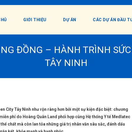
CHỦ
GIỚI THIỆU
DỰ ÁN
CÁC DỰ ÁN ĐẦU T
ỘNG ĐỒNG – HÀNH TRÌNH SỨC 
TÂY NINH
en City Tây Ninh như rộn ràng hơn bởi một sự kiện đặc biệt: chương
n miễn phí do Hoàng Quân Land phối hợp cùng Hệ thống Y tế Medlatec
thể chất mà còn lan tỏa những giá trị nhân văn sâu sắc, đánh dấu
 gắn kết, khỏe mạnh và hạnh phúc.