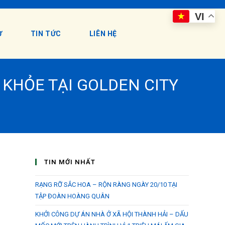
VI
Ư
TIN TỨC
LIÊN HỆ
KHỎE TẠI GOLDEN CITY
TIN MỚI NHẤT
RẠNG RỠ SẮC HOA – RỘN RÀNG NGÀY 20/10 TẠI
TẬP ĐOÀN HOÀNG QUÂN
KHỞI CÔNG DỰ ÁN NHÀ Ở XÃ HỘI THÀNH HẢI – DẤU