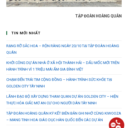
TẬP ĐOÀN HOÀNG QUÂN
TIN MỚI NHẤT
RẠNG RỠ SẮC HOA – RỘN RÀNG NGÀY 20/10 TẠI TẬP ĐOÀN HOÀNG
QUÂN
KHỞI CÔNG DỰ ÁN NHÀ Ở XÃ HỘI THÀNH HẢI – DẤU MỐC MỚI TRÊN
HÀNH TRÌNH VÌ 1 TRIỆU MÁI ẤM GIA ĐÌNH VIỆT
CHẠM ĐẾN TRÁI TIM CỘNG ĐỒNG – HÀNH TRÌNH SỨC KHỎE TẠI
GOLDEN CITY TÂY NINH
LÃNH ĐẠO BỘ XÂY DỰNG THAM QUAN DỰ ÁN GOLDEN CITY – HIỆN
THỰC HÓA GIẤC MƠ AN CƯ CHO NGƯỜI DÂN TÂY NINH
TẬP ĐOÀN HOÀNG QUÂN KÝ KẾT BIÊN BẢN GHI NHỚ CÙNG KIWOOZA
– MANG TINH HOA GIÁO DỤC HÀN QUỐC ĐẾN CÁC DỰ ÁN